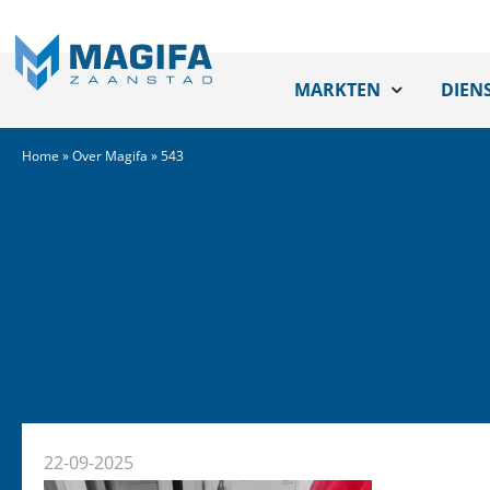
MARKTEN
DIEN
Home
»
Over Magifa
»
543
22-09-2025