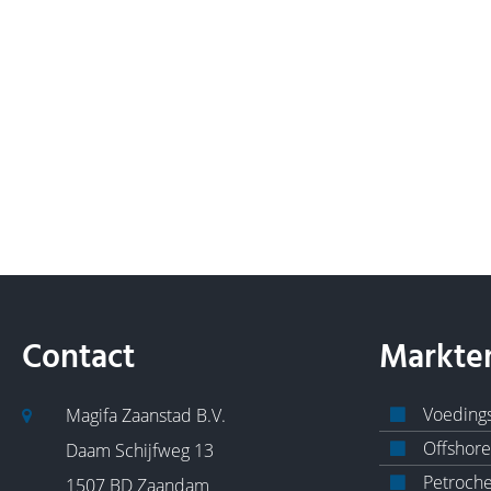
Contact
Markte
Voedings
Magifa Zaanstad B.V.
Offshore
Daam Schijfweg 13
Petroch
1507 BD Zaandam