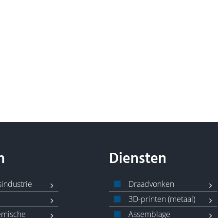
n
Diensten
industrie
Draadvonken
3D-printen (metaal)
emische
Assemblage