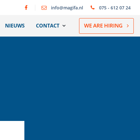
info@magifa.nl
075 - 612 07 24
WE ARE HIRING
NIEUWS
CONTACT