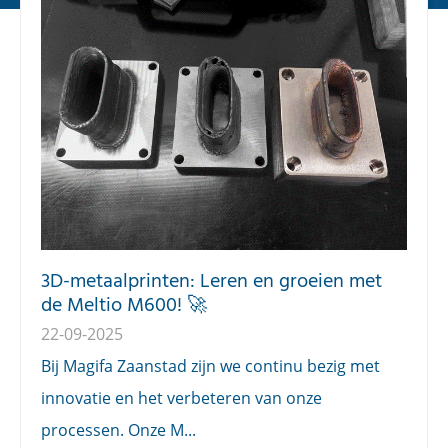
3D-metaalprinten: Leren en groeien met
de Meltio M600! 🚀
22-09-2025
Bij Magifa Zaanstad zijn we continu bezig met
innovatie en het verbeteren van onze
processen. Onze M...