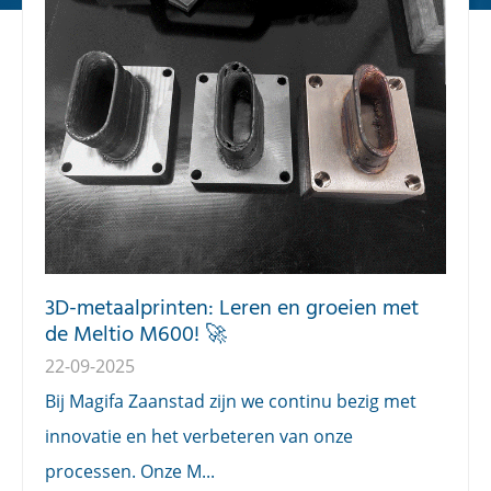
3D-metaalprinten: Leren en groeien met
de Meltio M600! 🚀
22-09-2025
Bij Magifa Zaanstad zijn we continu bezig met
innovatie en het verbeteren van onze
processen. Onze M...