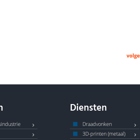
volg
n
Diensten
industrie
Draadvonken
3D-printen (metaal)