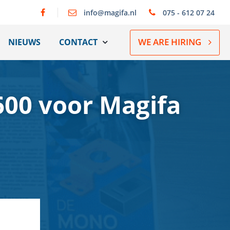
info@magifa.nl
075 - 612 07 24
WE ARE HIRING
NIEUWS
CONTACT
600 voor Magifa