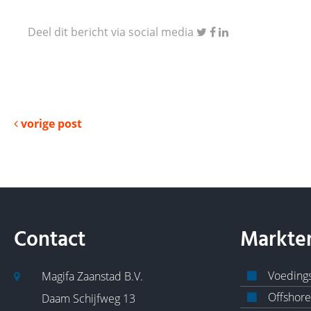
Deel dit bericht via social media
vorige post
Contact
Markte
Voedings
Magifa Zaanstad B.V.
Offshore
Daam Schijfweg 13